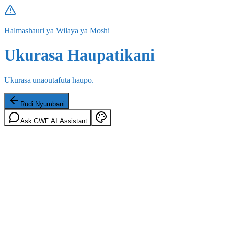
Halmashauri ya Wilaya ya Moshi
Ukurasa Haupatikani
Ukurasa unaoutafuta haupo.
Rudi Nyumbani
Ask GWF AI Assistant